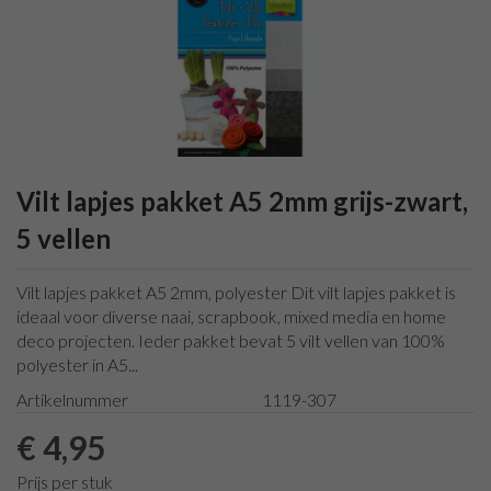
mm
materialen
Winter
Kerst
1,5 cm
Vilt,
Geboorte/Baby
lint
Pasen
Viltballen
Herfst
Decoratie
Klittenband
100%
Sinterklaas
&
Herfst
wol
Vlaggen
Taart
Kerst
decoratie
Lint
2 cm
Dummy's
prints
Kaarsen &
Viltballen
Piping
Valentijn
| 1 mm
Kandelaars
100%
paspelband
Glitter
Kerst/Winter
Wol
2 mm
Vilt lapjes pakket A5 2mm grijs-zwart,
Vilt,
decoratie
koord
Wol vilt
circa |
5 vellen
Liefde/Valentijn
Figuren
Piping
1 mm
& Huwelijk
100%
Paspelband
Vilt op
Decoratie
Wol
4 mm
Vilt lapjes pakket A5 2mm, polyester Dit vilt lapjes pakket is
rol •
Ringen &
koord
ideaal voor diverse naai, scrapbook, mixed media en home
45cm
Frames van
deco projecten. Ieder pakket bevat 5 vilt vellen van 100%
x 5
Metaal/Hout
polyester in A5...
meter
Sinterklaas
Artikelnummer
1119-307
• 1
Deco
mm
Wiebel
€ 4,95
Vilt 90
ogen
cm
Prijs per stuk