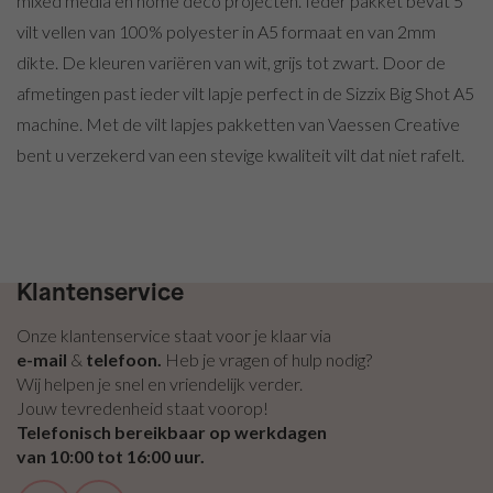
mixed media en home deco projecten. Ieder pakket bevat 5
zelfklevend
/ Plakvilt
vilt vellen van 100% polyester in A5 formaat en van 2mm
Vilt
dikte. De kleuren variëren van wit, grijs tot zwart. Door de
pakketten
afmetingen past ieder vilt lapje perfect in de Sizzix Big Shot A5
machine. Met de vilt lapjes pakketten van Vaessen Creative
bent u verzekerd van een stevige kwaliteit vilt dat niet rafelt.
Gratis bezorging vanaf €100,- binnen NL & BE
Klantenservice
Onze klantenservice staat voor je klaar via
e-mail
&
telefoon.
Heb je vragen of hulp nodig?
Wij helpen je snel en vriendelijk verder.
Jouw tevredenheid staat voorop!
Telefonisch bereikbaar op werkdagen
van 10:00 tot 16:00 uur.