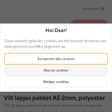
breed,
circa |
Voorraad :
1 mm
Vilt
90 cm
Aantal:
Bestellen
breed
Hoi Daar!
| 3
Deze website gebruikt cookies om het bezoek te meten, we
mm
slaan geen persoonlijke gegevens op.
Vilt
50
x
Accepteer alle cookies
Heeft u een vraag over dit product?
75
Stel ons uw vraag
cm
Kies je cookies
Mail
0345-582790
| 3
mm
Weiger cookies
Mix
Omschrijving
Vilt
| 3
Vilt lapjes pakket A5 2mm, polyester
mm
Dit vilt lapjes pakket is ideaal voor diverse naai, scrapbook,
Vilt