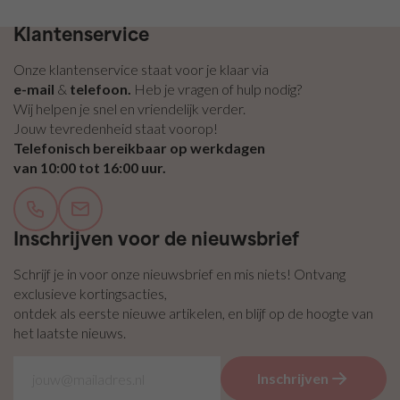
zelfklevend
Gratis bezorging vanaf €100,- binnen NL & BE
/ Plakvilt
Klantenservice
Vilt
pakketten
Onze klantenservice staat voor je klaar via
e-mail
&
telefoon.
Heb je vragen of hulp nodig?
Wij helpen je snel en vriendelijk verder.
Jouw tevredenheid staat voorop!
Telefonisch bereikbaar op werkdagen
van 10:00 tot 16:00 uur.
Inschrijven voor de nieuwsbrief
Schrijf je in voor onze nieuwsbrief en mis niets! Ontvang
exclusieve kortingsacties,
ontdek als eerste nieuwe artikelen, en blijf op de hoogte van
het laatste nieuws.
Inschrijven