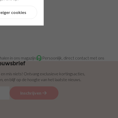
eiger cookies
fhalen in ons magazijn
Persoonlijk, direct contact met ons
ieuwsbrief
f en mis niets! Ontvang exclusieve kortingsacties,
, en blijf op de hoogte van het laatste nieuws.
Inschrijven