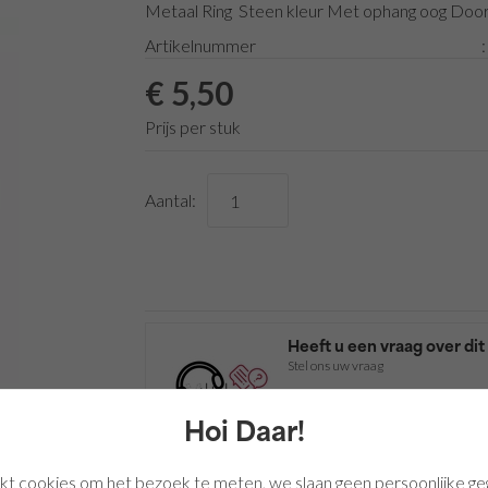
Metaal Ring Steen kleur Met ophang oog Doo
Artikelnummer
€ 5,50
Prijs per stuk
Aantal:
Heeft u een vraag over di
Stel ons uw vraag
Mail
0345-582790
Hoi Daar!
kt cookies om het bezoek te meten, we slaan geen persoonlijke ge