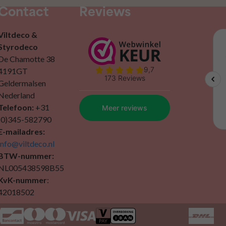
Contact
Reviews
Viltdeco &
Styrodeco
De Chamotte 38
4191GT
Geldermalsen
Nederland
Telefoon:
+31
(0)345-582790
E-mailadres:
info@viltdeco.nl
BTW-nummer:
NL005438598B55
KvK-nummer
:
42018502