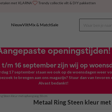
betalen met KLARNA
Trendy collectie vilt & DIY pakketten
Nieuw
Vilt
Mix & Match
Sale
Aangepaste openingstijden!​​​​​​
 t/m 16 september zijn wij op
woensd
dag 17 september staan we ook op de woensdagen weer voor
bezoek te brengen aan ons magazijn? Stuur dan van tevoren 
Alvast bedankt!
ng Steen kleur met ophang oog, 50 cm
Metaal Ring Steen kleur met