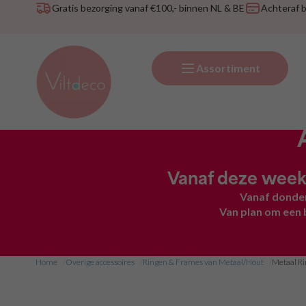
Gratis bezorging vanaf €100,- binnen NL & BE
Achteraf 
Assortiment
Vanaf deze week
Vanaf donder
Van plan om een 
Home
Overige accessoires
Ringen & Frames van Metaal/Hout
Metaal Ri