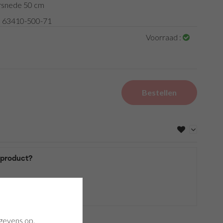
rsnede 50 cm
:
63410-500-71
Voorraad :
Bestellen
t product?
gevens op.