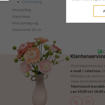
Omschrijving
Metaal Ring
A
Steen kleur
Met ophang oog
Doorsnede 50 cm
G
Klantenservic
Onze klantenservice st
e-mail
&
telefoon.
H
Wij helpen je snel en v
Jouw tevredenheid st
Telefonisch bereik
van 10:00 tot 16:00 