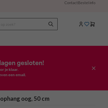
Contact
Bestel info
agen gesloten!
 je klaar.
even een email.
 ophang oog, 50 cm