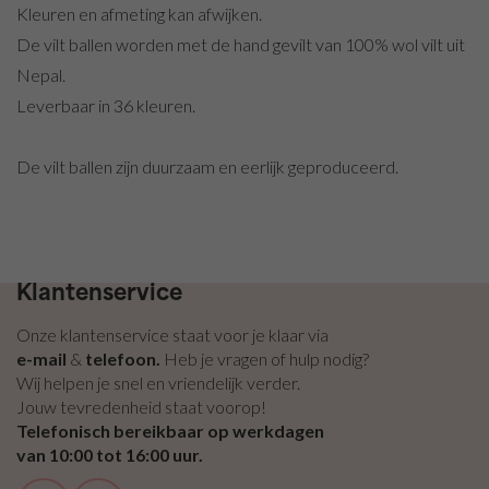
zelfklevend
Kleuren en afmeting kan afwijken.
/ Plakvilt
De vilt ballen worden met de hand gevilt van 100% wol vilt uit
Vilt
Nepal.
pakketten
Leverbaar in 36 kleuren.
De vilt ballen zijn duurzaam en eerlijk geproduceerd.
Gratis bezorging vanaf €100,- binnen NL & BE
Klantenservice
Onze klantenservice staat voor je klaar via
e-mail
&
telefoon.
Heb je vragen of hulp nodig?
Wij helpen je snel en vriendelijk verder.
Jouw tevredenheid staat voorop!
Telefonisch bereikbaar op werkdagen
van 10:00 tot 16:00 uur.