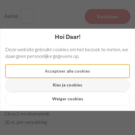
breed,
circa |
1 mm
Aantal:
Bestellen
Vilt
90 cm
breed
Hoi Daar!
| 3
Deze website gebruikt cookies om het bezoek te meten, we
mm
slaan geen persoonlijke gegevens op.
Vilt
Heeft u een vraag over dit product?
Stel ons uw vraag
50
x
Accepteer alle cookies
Mail
0345-582790
75
cm
Kies je cookies
| 3
Omschrijving
mm
Weiger cookies
Mix
Vilt ballen
Vilt
Circa 2 cm doorsnede
| 3
10 st. per verpakking
mm
Vilt