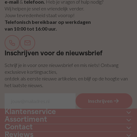
zelfklevend
e-mail
&
telefoon.
Heb je vragen of hulp nodig?
/ Plakvilt
Wij helpen je snel en vriendelijk verder.
Vilt
Jouw tevredenheid staat voorop!
pakketten
Telefonisch bereikbaar op werkdagen
van 10:00 tot 16:00 uur.
Inschrijven voor de nieuwsbrief
Schrijf je in voor onze nieuwsbrief en mis niets! Ontvang
exclusieve kortingsacties,
ontdek als eerste nieuwe artikelen, en blijf op de hoogte van
het laatste nieuws.
Inschrijven
Klantenservice
Assortiment
Contact
Reviews