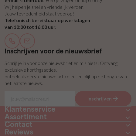
e-mail
&
telefoon.
Heb je vragen of hulp nodig?
zelfklevend
Wij helpen je snel en vriendelijk verder.
/ Plakvilt
Jouw tevredenheid staat voorop!
Vilt
Telefonisch bereikbaar op werkdagen
pakketten
van 10:00 tot 16:00 uur.
Inschrijven voor de nieuwsbrief
Schrijf je in voor onze nieuwsbrief en mis niets! Ontvang
exclusieve kortingsacties,
ontdek als eerste nieuwe artikelen, en blijf op de hoogte van
het laatste nieuws.
Inschrijven
Klantenservice
Assortiment
Contact
Reviews