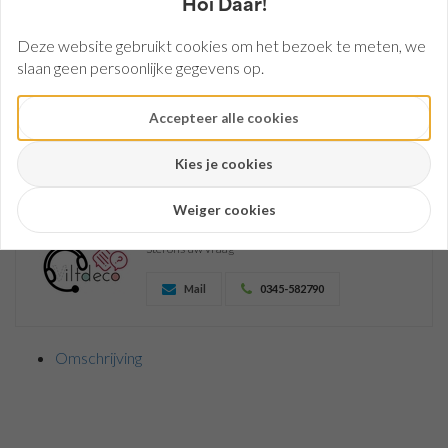
Hoi Daar!
breed,
Voorraad :
circa |
Deze website gebruikt cookies om het bezoek te meten, we
1 mm
slaan geen persoonlijke gegevens op.
Vilt
Aantal:
90 cm
Bestellen
Accepteer alle cookies
breed
| 3
mm
Kies je cookies
Vilt
50
Weiger cookies
x
Heeft u een vraag over dit product?
Stel ons uw vraag
75
cm
Mail
0345-582790
| 3
mm
Mix
Omschrijving
Vilt
| 3
mm
Vilt