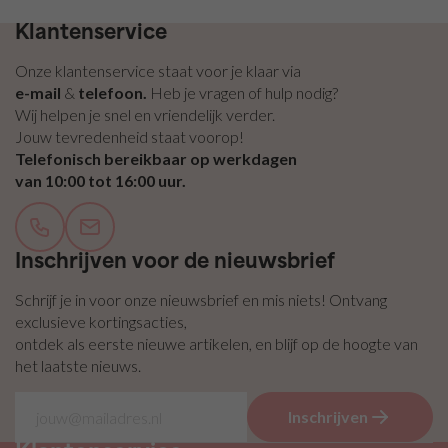
zelfklevend
Gratis bezorging vanaf €100,- binnen NL & BE
/ Plakvilt
Klantenservice
Vilt
Onze klantenservice staat voor je klaar via
pakketten
e-mail
&
telefoon.
Heb je vragen of hulp nodig?
Wij helpen je snel en vriendelijk verder.
Jouw tevredenheid staat voorop!
Telefonisch bereikbaar op werkdagen
van 10:00 tot 16:00 uur.
Inschrijven voor de nieuwsbrief
Schrijf je in voor onze nieuwsbrief en mis niets! Ontvang
exclusieve kortingsacties,
ontdek als eerste nieuwe artikelen, en blijf op de hoogte van
het laatste nieuws.
Inschrijven