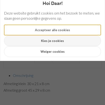
breed,
Hoi Daar!
circa |
1 mm
Deze website gebruikt cookies om het bezoek te meten, we
Aantal:
Bestellen
Vilt
slaan geen persoonlijke gegevens op.
90 cm
breed
Accepteer alle cookies
| 3
mm
Kies je cookies
Vilt
Heeft u een vraag over dit product?
50
Stel ons uw vraag
Weiger cookies
x
75
Mail
0345-582790
cm
| 3
mm
Omschrijving
Mix
Afmeting klein 30 x 21 x 8 cm
Vilt
Afmeting groot 45 x 29 x 8 cm
| 3
mm
Vilt