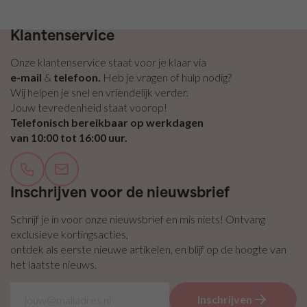
zelfklevend
/ Plakvilt
Gratis bezorging vanaf €100,- binnen NL & BE
Vilt
Klantenservice
pakketten
Onze klantenservice staat voor je klaar via
e-mail
&
telefoon.
Heb je vragen of hulp nodig?
Wij helpen je snel en vriendelijk verder.
Jouw tevredenheid staat voorop!
Telefonisch bereikbaar op werkdagen
van 10:00 tot 16:00 uur.
Inschrijven voor de nieuwsbrief
Schrijf je in voor onze nieuwsbrief en mis niets! Ontvang
exclusieve kortingsacties,
ontdek als eerste nieuwe artikelen, en blijf op de hoogte van
het laatste nieuws.
Inschrijven